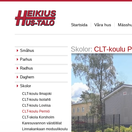
Startsida
Våra hus
Mässh
Skolor:
CLT-koulu P
Småhus
Parhus
Radhus
Daghem
Skolor
CLT-koulu Ilmajoki
CLT-koulu Isolahti
CLT-koulu Loviisa
CLT-koulu Perniö
CLT-skola Korsholm
Karesuvannon väistötilat
Linnakankaan moduulikoulu