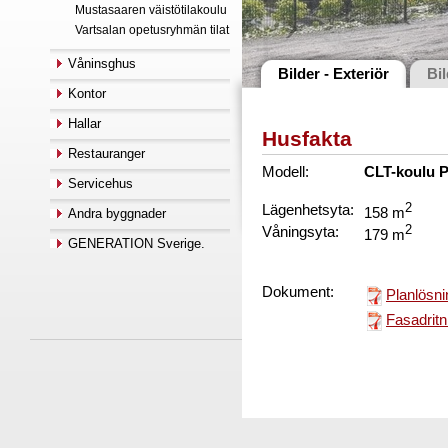
Mustasaaren väistötilakoulu
Vartsalan opetusryhmän tilat
Våninsghus
Bilder - Exteriör
Bil
Kontor
Hallar
Husfakta
Restauranger
Modell:
CLT-koulu 
Servicehus
Lägenhetsyta:
2
158 m
Andra byggnader
Våningsyta:
2
179 m
GENERATION Sverige.
Dokument:
Planlösni
Fasadritn