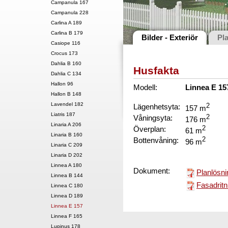
Campanula 167
Campanula 228
Carlina A 189
Carlina B 179
Bilder - Exteriör
Pl
Casiope 116
Crocus 173
Dahlia B 160
Husfakta
Dahlia C 134
Hallon 96
Modell:
Linnea E 1
Hallon B 148
Lavendel 182
Lägenhetsyta:
2
157 m
Liatris 187
Våningsyta:
2
176 m
Linaria A 206
Överplan:
2
61 m
Linaria B 160
Bottenvåning:
2
96 m
Linaria C 209
Linaria D 202
Linnea A 180
Dokument:
Planlösni
Linnea B 144
Fasadritn
Linnea C 180
Linnea D 189
Linnea E 157
Linnea F 165
Lupinus 178