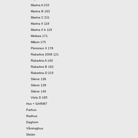
Marina A 210
Marina B 163
Marina C 211
Marina II 119
Marina II b 119
Melissa 171
Milium 175
Plommon II 178
Rabarbra 2008 121
Rabarbra A 140
Rabarbra B 162
Rabarbra D 215
Silene 136
Silene 139
Silene 146
Viola D 185
Hus + GAR/BT
Parhus
Radhus
Daghem
Våninsghus
Skolor