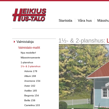
Startsida
Våra hus
Mässh
1½- & 2-planshus:
Valmistaloja
Valmistalo-mallit
Nya modeller!
Mässvinnareserie
1-planshus
1½- & 2-planshus
Adonis 178
Allium 168
Anemone 154
Aster 162
Astilbe 185
Begonia 154
Bellis 158
Camelina 103