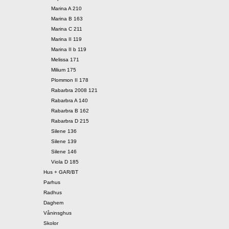
Marina A 210
Marina B 163
Marina C 211
Marina II 119
Marina II b 119
Melissa 171
Milium 175
Plommon II 178
Rabarbra 2008 121
Rabarbra A 140
Rabarbra B 162
Rabarbra D 215
Silene 136
Silene 139
Silene 146
Viola D 185
Hus + GAR/BT
Parhus
Radhus
Daghem
Våninsghus
Skolor