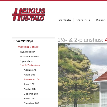
Startsida
Våra hus
Mässh
1½- & 2-planshus:
Valmistaloja
Valmistalo-mallit
Nya modeller!
Mässvinnareserie
1-planshus
1½- & 2-planshus
Adonis 178
Allium 168
Anemone 154
Aster 162
Astilbe 185
Begonia 154
Bellis 158
Camelina 103