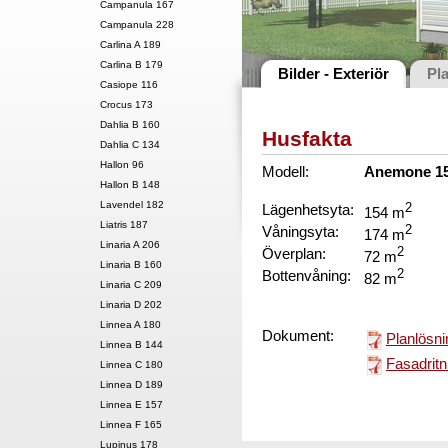
Campanula 167
Campanula 228
Carlina A 189
Carlina B 179
Bilder - Exteriör
Pl
Casiope 116
Crocus 173
Dahlia B 160
Husfakta
Dahlia C 134
Hallon 96
Modell:
Anemone 1
Hallon B 148
Lavendel 182
Lägenhetsyta:
2
154 m
Liatris 187
Våningsyta:
2
174 m
Linaria A 206
Överplan:
2
72 m
Linaria B 160
Bottenvåning:
2
82 m
Linaria C 209
Linaria D 202
Linnea A 180
Dokument:
Planlösni
Linnea B 144
Fasadritn
Linnea C 180
Linnea D 189
Linnea E 157
Linnea F 165
Lupinus 178