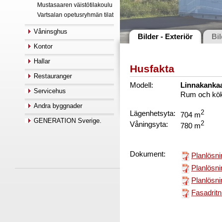
Mustasaaren väistötilakoulu
Vartsalan opetusryhmän tilat
Våninsghus
Bilder - Exteriör
Bil
Kontor
Hallar
Husfakta
Restauranger
Modell:
Linnakanka
Servicehus
Rum och kö
Andra byggnader
Lägenhetsyta:
2
704 m
GENERATION Sverige.
Våningsyta:
2
780 m
Dokument:
Planlösni
Planlösni
Planlösni
Fasadritn