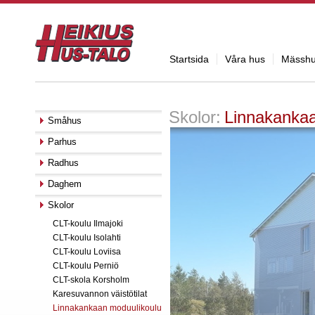
Startsida
Våra hus
Mässh
Skolor:
Linnakankaa
Småhus
Parhus
Radhus
Daghem
Skolor
CLT-koulu Ilmajoki
CLT-koulu Isolahti
CLT-koulu Loviisa
CLT-koulu Perniö
CLT-skola Korsholm
Karesuvannon väistötilat
Linnakankaan moduulikoulu