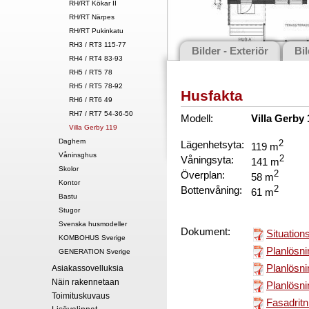
RH/RT Kökar II
RH/RT Närpes
RH/RT Pukinkatu
RH3 / RT3 115-77
Bilder - Exteriör
Bil
RH4 / RT4 83-93
RH5 / RT5 78
RH5 / RT5 78-92
Husfakta
RH6 / RT6 49
RH7 / RT7 54-36-50
Modell:
Villa Gerby
Villa Gerby 119
Daghem
Lägenhetsyta:
2
119 m
Våninsghus
Våningsyta:
2
141 m
Skolor
Överplan:
2
58 m
Kontor
Bottenvåning:
2
61 m
Bastu
Stugor
Svenska husmodeller
Dokument:
Situation
KOMBOHUS Sverige
Planlösni
GENERATION Sverige
Planlösni
Asiakassovelluksia
Näin rakennetaan
Planlösni
Toimituskuvaus
Fasadritn