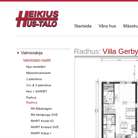
Startsida
Våra hus
Mässh
Radhus:
Villa Gerb
Valmistaloja
Valmistalo-mallit
Nya modeller!
Mässvinnareserie
1-planshus
1½- & 2-planshus
Hus + GAR/BT
Parhus
Radhus
RH Båskvägen
RH Herrljunga SVE
RH/RT Knekt 61
RH/RT Knäred SVE
RH/RT Kökar I