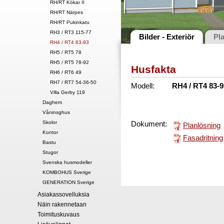
RH/RT Kökar II
RH/RT Närpes
RH/RT Pukinkatu
RH3 / RT3 115-77
Bilder - Exteriör
Pl
RH4 / RT4 83-93
RH5 / RT5 78
RH5 / RT5 78-92
Husfakta
RH6 / RT6 49
RH7 / RT7 54-36-50
Modell:
RH4 / RT4 83-
Villa Gerby 119
Daghem
Våninsghus
Skolor
Dokument:
Planlösning
Kontor
Fasadritning
Bastu
Stugor
Svenska husmodeller
KOMBOHUS Sverige
GENERATION Sverige
Asiakassovelluksia
Näin rakennetaan
Toimituskuvaus