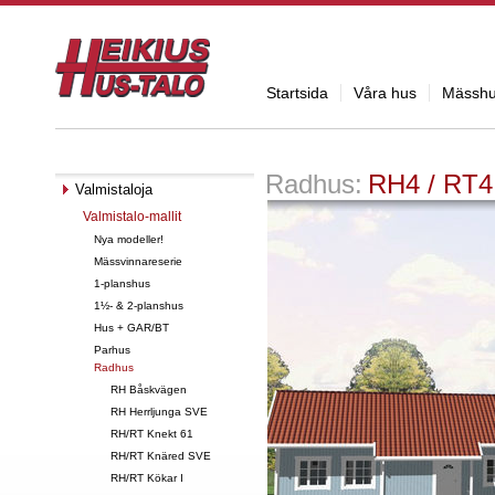
Startsida
Våra hus
Mässh
Radhus:
RH4 / RT4
Valmistaloja
Valmistalo-mallit
Nya modeller!
Mässvinnareserie
1-planshus
1½- & 2-planshus
Hus + GAR/BT
Parhus
Radhus
RH Båskvägen
RH Herrljunga SVE
RH/RT Knekt 61
RH/RT Knäred SVE
RH/RT Kökar I