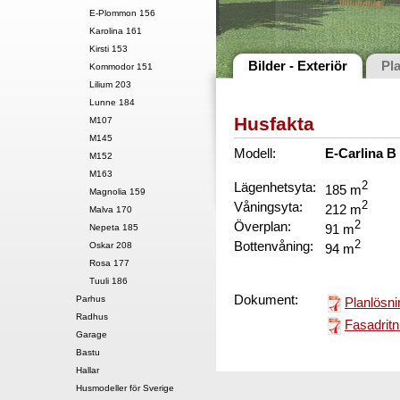
E-Plommon 156
Karolina 161
Kirsti 153
Bilder - Exteriör
Pl
Kommodor 151
Lilium 203
Lunne 184
Husfakta
M107
M145
Modell:
E-Carlina B
M152
M163
Lägenhetsyta:
2
185 m
Magnolia 159
Våningsyta:
2
212 m
Malva 170
Överplan:
2
91 m
Nepeta 185
Bottenvåning:
2
Oskar 208
94 m
Rosa 177
Tuuli 186
Dokument:
Parhus
Planlösni
Radhus
Fasadritn
Garage
Bastu
Hallar
Husmodeller för Sverige