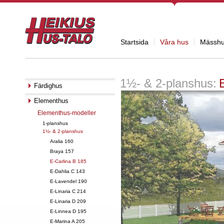
Startsida
Våra hus
Mässh
1½- & 2-planshus:
Färdighus
Elementhus
Elementhus-modeller
1-planshus
1½- & 2-planshus
Aralia 160
Braya 157
E-Carlina B 185
E-Dahlia C 143
E-Lavendel 190
E-Linaria C 214
E-Linaria D 209
E-Linnea D 195
E-Marina A 205