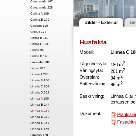
Campanula 167
Campanula 228
Carlina A 189
Carlina B 179
Bilder - Exteriör
Bil
Casiope 116
Crocus 173
Dahlia B 160
Husfakta
Dahlia C 134
Hallon 96
Modell:
Linnea C 1
Hallon B 148
Lavendel 182
Lägenhetsyta:
2
180 m
Liatris 187
Våningsyta:
2
201 m
Linaria A 206
Överplan:
2
84 m
Linaria B 160
Bottenvåning:
2
96 m
Linaria C 209
Linaria D 202
Beskrivning:
Linnea C är 
Linnea A 180
terrassen och
Linnea B 144
Linnea C 180
Dokument:
Planlösni
Linnea D 189
Fasadritn
Linnea E 157
Linnea F 165
Lupinus 178