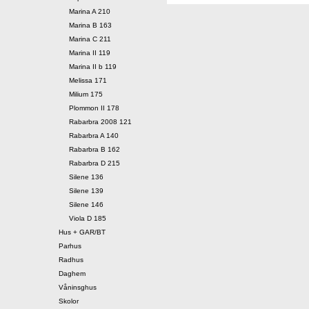
Marina A 210
Marina B 163
Marina C 211
Marina II 119
Marina II b 119
Melissa 171
Milium 175
Plommon II 178
Rabarbra 2008 121
Rabarbra A 140
Rabarbra B 162
Rabarbra D 215
Silene 136
Silene 139
Silene 146
Viola D 185
Hus + GAR/BT
Parhus
Radhus
Daghem
Våninsghus
Skolor