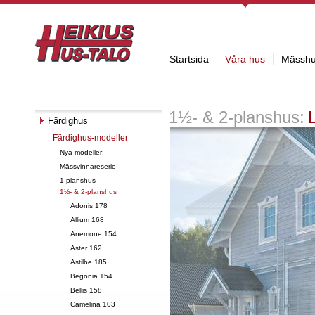
Startsida
Våra hus
Mässh
1½- & 2-planshus:
Färdighus
Färdighus-modeller
Nya modeller!
Mässvinnareserie
1-planshus
1½- & 2-planshus
Adonis 178
Allium 168
Anemone 154
Aster 162
Astilbe 185
Begonia 154
Bellis 158
Camelina 103