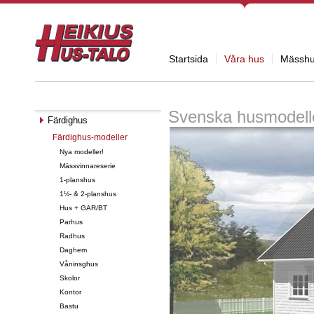
Startsida
Våra hus
Mässh
Svenska husmodell
Färdighus
Färdighus-modeller
Nya modeller!
Mässvinnareserie
1-planshus
1½- & 2-planshus
Hus + GAR/BT
Parhus
Radhus
Daghem
Våninsghus
Skolor
Kontor
Bastu