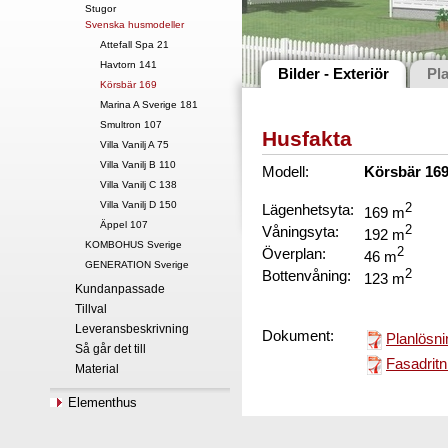
Stugor
Svenska husmodeller
Attefall Spa 21
Havtorn 141
Bilder - Exteriör
Pl
Körsbär 169
Marina A Sverige 181
Smultron 107
Husfakta
Villa Vanilj A 75
Villa Vanilj B 110
Modell:
Körsbär 16
Villa Vanilj C 138
Villa Vanilj D 150
Lägenhetsyta:
2
169 m
Äppel 107
Våningsyta:
2
192 m
KOMBOHUS Sverige
Överplan:
2
46 m
GENERATION Sverige
Bottenvåning:
2
123 m
Kundanpassade
Tillval
Leveransbeskrivning
Dokument:
Planlösni
Så går det till
Fasadritn
Material
Elementhus