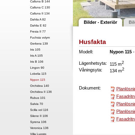
Calluna B 144
Calluna C 130
Calluna II 134
Dahlia A 82
Bilder - Exteriör
Bil
Dahlia E 82
Fresia II 77
Fuchsia volym
Husfakta
Gerbera 139
Iris 105
Modell:
Nypon 115
Iris A 105
Iris B 106
Lägenhetsyta:
2
115 m
Lingon 90
Våningsyta:
2
134 m
Lobelia 115
Nypon 115
Orchidea 140
Dokument:
Planlösni
Orchidea II 136
Fasadritn
Rubus 101
Planlösni
Salvia 70
Scilla vol 116
Planlösni
Silene II 106
Fasadritn
Syrena 106
Veronica 136
Villa Luosto