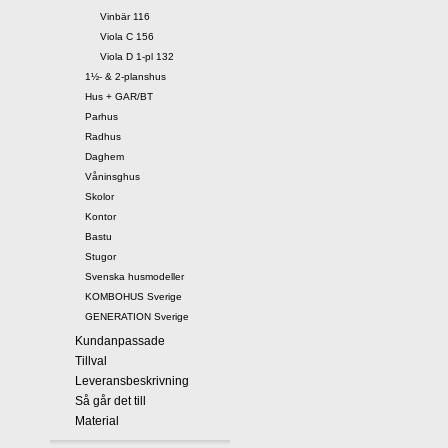
Vinbär 116
Viola C 156
Viola D 1-pl 132
1½- & 2-planshus
Hus + GAR/BT
Parhus
Radhus
Daghem
Våninsghus
Skolor
Kontor
Bastu
Stugor
Svenska husmodeller
KOMBOHUS Sverige
GENERATION Sverige
Kundanpassade
Tillval
Leveransbeskrivning
Så går det till
Material