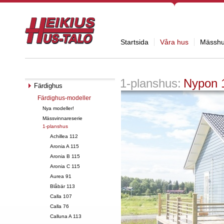
Startsida
Våra hus
Mässh
1-planshus:
Nypon 
Färdighus
Färdighus-modeller
Nya modeller!
Mässvinnareserie
1-planshus
Achillea 112
Aronia A 115
Aronia B 115
Aronia C 115
Aurea 91
Blåbär 113
Calla 107
Calla 76
Calluna A 113